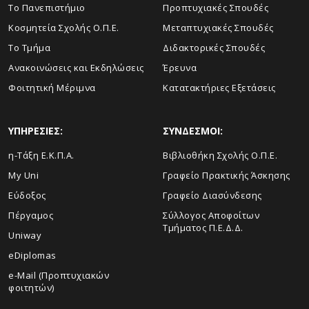
Το Πανεπιστήμιο
Προπτυχιακές Σπουδές
Κοσμητεία Σχολής Ο.Π.Ε.
Μεταπτυχιακές Σπουδές
Το Τμήμα
Διδακτορικές Σπουδές
Ανακοινώσεις και Εκδηλώσεις
Έρευνα
Φοιτητική Μέριμνα
Κατατακτήριες Εξετάσεις
ΥΠΗΡΕΣΙΕΣ:
ΣΥΝΔΕΣΜΟΙ:
η-Τάξη Ε.Κ.Π.Α.
Βιβλιοθήκη Σχολής Ο.Π.Ε.
My Uni
Γραφείο Πρακτικής Άσκησης
Εύδοξος
Γραφείο Διασύνδεσης
Πέργαμος
Σύλλογος Αποφοίτων
Τμήματος Π.Ε.Δ.Δ.
Uniway
eDiplomas
e-Mail (Προπτυχιακών
φοιτητών)