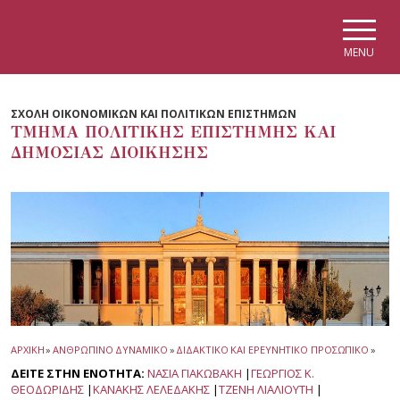
Skip to main navigation
Skip to main content
Skip to page footer
MENU
ΣΧΟΛΗ ΟΙΚΟΝΟΜΙΚΩΝ ΚΑΙ ΠΟΛΙΤΙΚΩΝ ΕΠΙΣΤΗΜΩΝ
ΤΜΗΜΑ ΠΟΛΙΤΙΚΗΣ ΕΠΙΣΤΗΜΗΣ ΚΑΙ
ΔΗΜΟΣΙΑΣ ΔΙΟΙΚΗΣΗΣ
ΑΡΧΙΚΗ
»
ΑΝΘΡΩΠΙΝΟ ΔΥΝΑΜΙΚΟ
»
ΔΙΔΑΚΤΙΚΟ ΚΑΙ ΕΡΕΥΝΗΤΙΚΟ ΠΡΟΣΩΠΙΚΟ
»
ΔΕΙΤΕ ΣΤΗΝ ΕΝΟΤΗΤΑ:
ΝΑΣΙΑ ΓΙΑΚΩΒΑΚΗ
|
ΓΕΩΡΓΙΟΣ Κ.
ΘΕΟΔΩΡΙΔΗΣ
|
ΚΑΝΑΚΗΣ ΛΕΛΕΔΑΚΗΣ
|
ΤΖΕΝΗ ΛΙΑΛΙΟΥΤΗ
|