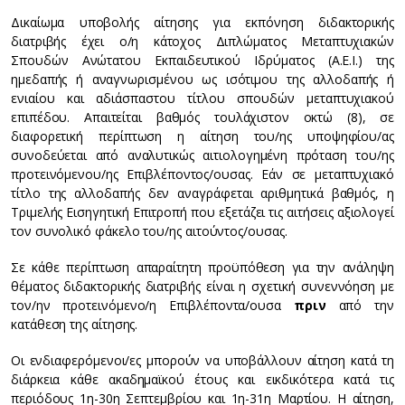
Δικαίωμα υποβολής αίτησης για εκπόνηση διδακτορικής
διατριβής έχει ο/η κάτοχος Διπλώματος Μεταπτυχιακών
Σπουδών Ανώτατου Εκπαιδευτικού Ιδρύματος (Α.Ε.Ι.) της
ημεδαπής ή αναγνωρισμένου ως ισότιμου της αλλοδαπής ή
ενιαίου και αδιάσπαστου τίτλου σπουδών μεταπτυχιακού
επιπέδου. Απαιτείται βαθμός τουλάχιστον οκτώ (8), σε
διαφορετική περίπτωση η αίτηση του/ης υποψηφίου/ας
συνοδεύεται από αναλυτικώς αιτιολογημένη πρόταση του/ης
προτεινόμενου/ης Επιβλέποντος/ουσας. Εάν σε μεταπτυχιακό
τίτλο της αλλοδαπής δεν αναγράφεται αριθμητικά βαθμός, η
Τριμελής Εισηγητική Επιτροπή που εξετάζει τις αιτήσεις αξιολογεί
τον συνολικό φάκελο του/ης αιτούντος/ουσας.
Σε κάθε περίπτωση απαραίτητη προϋπόθεση για την ανάληψη
θέματος διδακτορικής διατριβής είναι η σχετική συνεννόηση με
τον/ην προτεινόμενο/η Επιβλέποντα/ουσα
πριν
από την
κατάθεση της αίτησης.
Οι ενδιαφερόμενοι/ες μπορούν να υποβάλλουν αίτηση κατά τη
διάρκεια κάθε ακαδημαϊκού έτους και εικδικότερα κατά τις
περιόδους 1η-30η Σεπτεμβρίου και 1η-31η Μαρτίου. Η αίτηση,