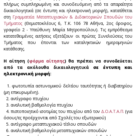
πλήρως συμπληρωμένη και συνοδευόμενη από τα απαραίτητα
δικαιολογητικά (σε έντυπη και ηλεκτρονική μορφή), κατατίθεται
στη
Γραμματεία Μεταπτυχιακών & Διδακτορικών Σπουδών του
Τμήματος
(Θεμιστοκλέους 6, Τ.Κ. 106 78 Αθήνα, 2ος όροφος,
γραφείο 2 - Υπεύθυνη: Μαρία Μητροπούλου). Τις εμπρόθεσμα
κατατεθειμένες αιτήσεις εξετάζουν οι πρώτες Συνελεύσεις του
Τμήματος που έπονται των καταληκτικών ημερομηνιών
κατάθεσης.
Η αίτηση (
φόρμα αίτησης
) θα πρέπει να συνοδεύεται
από τα ακόλουθα δικαιολογητικά
σε έντυπη και
ηλεκτρονική μορφή
:
1. φωτοτυπία αστυνομικού δελτίου ταυτότητας ή διαβατηρίου
(μη επικυρωμένη).
2. αντίγραφο πτυχίου
3. αναλυτική βαθμολογία πτυχίου
4. πιστοποιητικό ισοτιμίας του πτυχίου από τον
Δ.Ο.Α.Τ.Α.Π.
(για
όσους/ες προέρχονται από Σχολές του εξωτερικού)
5. αντίγραφο μεταπτυχιακού τίτλου σπουδών
6. αναλυτική βαθμολογία μεταπτυχιακών σπουδών