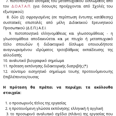
7. πιστοποιητικό ισοτιμίας του μεταπτυχιακού διπλώματος από
τον
Δ.Ο.Α.Τ.Α.Π.
(για όσους/ες προέρχονται από Σχολές του
εξωτερικού)
8. δύο (2) σφραγισμένες (σε περίπτωση έντυπης κατάθεσης)
συστατικές επιστολές από μέλη Διδακτικού Ερευνητικού
Προσωπικού (Δ.Ε.Π.) Α.Ε.Ι.
9. πιστοποιητικά ελληνομάθειας και γλωσσομάθειας - η
γλωσσομάθεια αποδεικνύεται και με πτυχίο ή μεταπτυχιακό
τίτλο σπουδών ή διδακτορικό δίπλωμα οποιουδήποτε
αναγνωρισμένου ιδρύματος τριτοβάθμιας εκπαίδευσης της
αλλοδαπής
10. αναλυτικό βιογραφικό σημείωμα
11. πρόταση εκπόνησης διδακτορικής διατριβής (*)
12. σύντομο εισηγητικό σημείωμα του/ης προτεινόμενου/ης
Επιβλέποντος/ουσας
Η πρόταση θα πρέπει να περιέχει τα ακόλουθα
στοιχεία:
1. ο προσωρινός τίτλος της εργασίας
2. η προτεινόμενη γλώσσα εκπόνησης: ελληνική ή αγγλική
3. το προσωρινό αναλυτικό σχέδιο (πλάνο) της εργασίας που