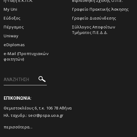
η-Τάξη Ε.Κ.Π.Α.
Βιβλιοθήκη Σχολής Ο.Π.Ε.
My Uni
Γραφείο Πρακτικής Άσκησης
Εύδοξος
Γραφείο Διασύνδεσης
Πέργαμος
Σύλλογος Αποφοίτων
Τμήματος Π.Ε.Δ.Δ.
Uniway
eDiplomas
e-Mail (Προπτυχιακών
φοιτητών)
ΕΠΙΚΟΙΝΩΝΙΑ:
Θεμιστοκλέους 6, τ.κ. 106 78 Αθήνα
Ηλ. ταχυδρ.:
secr@pspa.uoa.gr
περισσότερα...