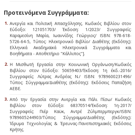
Προτεινόμενα Συγγράμματα:
Ανεργία και Πολιτική Απασχόλησης. Κωδικός Βιβλίου στον
Εύδοξο: 121051703/ Έκδοση: 1/2023/ Συγγραφείς:
Καραμεσίνη Μαρία, Ιωαννίδης Γεώργιος/ ISBN: 978-618-
5726-64-5, Τύπος: Ηλεκτρονικό Βιβλίο/ Διαθέτης (Εκδότης):
Ελληνικά Ακαδημαϊκά Ηλεκτρονικά Συγγράμματα και
Βοηθήματα - Αποθετήριο "Κάλλιπος"].
Η Μισθωτή Εργασία στην Κοινωνική Οργάνωση/Κωδικός
Βιβλίου στον Εύδοξο: 50659403/Έκδοση: 1η έκδ.-2016/
Συγγραφείς: Λύτρας Ανδρέας Ν./ ISBN: 9789600231496/
Τύπος: Σύγγραμμα/Διαθέτης (Εκδότης): Εκδόσεις Παπαζήση
ΑΕΒΕ.
Από την Εργασία στην Ανεργία και Πάλι Πίσω/ Κωδικός
Βιβλίου στον Εύδοξο: 68370514/Έκδοση: 1η-2017/
Συγγραφείς: Πιέρ Καϋκ, Αντρέ Ζύλμπερμπεργκ/ISBN:
9789605244903/Τύπος: Σύγγραμμα/Διαθέτης (Εκδότης):
Ίδρυμα Τεχνολογίας & Έρευνας-Πανεπιστημιακές Εκδόσεις
Κρήτης.