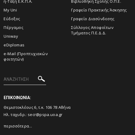
η-Τάξη Ε.Κ.Π.Α.
Βιβλιοθήκη Σχολής Ο.Π.Ε.
My Uni
Γραφείο Πρακτικής Άσκησης
Εύδοξος
Γραφείο Διασύνδεσης
Πέργαμος
Σύλλογος Αποφοίτων
Τμήματος Π.Ε.Δ.Δ.
Uniway
eDiplomas
e-Mail (Προπτυχιακών
φοιτητών)
ΕΠΙΚΟΙΝΩΝΙΑ:
Θεμιστοκλέους 6, τ.κ. 106 78 Αθήνα
Ηλ. ταχυδρ.:
secr@pspa.uoa.gr
περισσότερα...